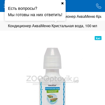
Ваш город - Минск,
Есть вопросы?
угадали?
Мы готовы на них ответить!
мия
Препараты для воды
Кондиционер АкваМеню Крист
ДА
НЕТ
Кондиционер АкваМеню Кристальная вода, 100 мл
Хит