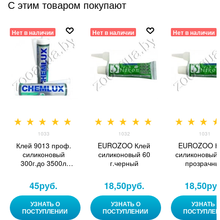
С этим товаром покупают
Нет в наличии
Нет в наличии
Нет в наличии
1033
1032
1031
Клей 9013 проф.
EUROZOO Клей
EUROZOO К
силиконовый
силиконовый 60
силиконовый 
300г.до 3500л
г.черный
прозрачн
прозрачный
45
руб.
18,50
руб.
18,50
ру
УЗНАТЬ О
УЗНАТЬ О
УЗНАТЬ 
ПОСТУПЛЕНИИ
ПОСТУПЛЕНИИ
ПОСТУПЛЕ