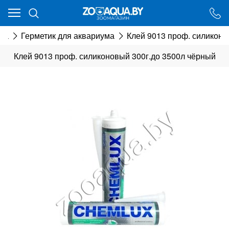
Ваш город - Минск,
угадали?
да
Герметик для аквариума
Клей 9013 проф. силиконо
ДА
НЕТ
Клей 9013 проф. силиконовый 300г.до 3500л чёрный