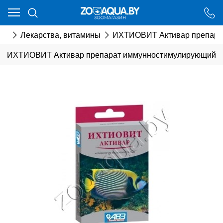
Ваш город - Минск,
угадали?
мия
Лекарства, витамины
ИХТИОВИТ Активар препара
ДА
НЕТ
ИХТИОВИТ Активар препарат иммунностимулирующий