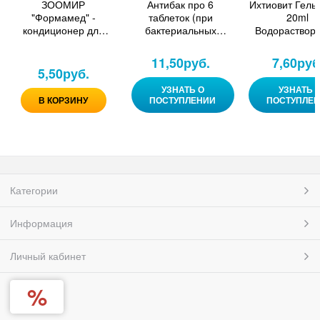
ЗООМИР
Антибак про 6
Ихтиовит Гель
"Формамед" -
таблеток (при
20ml
кондиционер для
бактериальных
Водораствор
акв. воды 50 мл
инфекций)
антигельмин
средство д
11,50
руб.
7,60
руб
наружной обра
5,50
руб.
декоративных
УЗНАТЬ О
УЗНАТЬ 
В КОРЗИНУ
ПОСТУПЛЕНИИ
ПОСТУПЛЕ
Категории
Информация
Личный кабинет