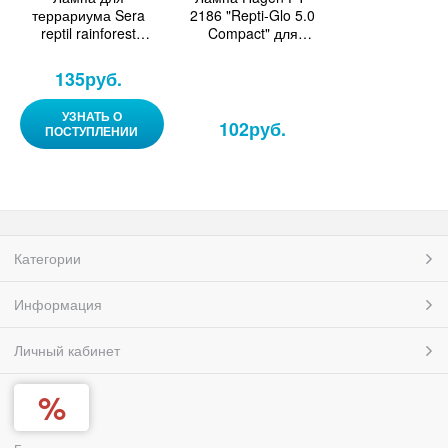
террариума Sera
2186 "Repti-Glo 5.0
reptil rainforest
Compact" для
compact 5.0 20Вт
террариума 13Вт
135
руб.
УЗНАТЬ О
102
руб.
ПОСТУПЛЕНИИ
Категории
Информация
Личный кабинет