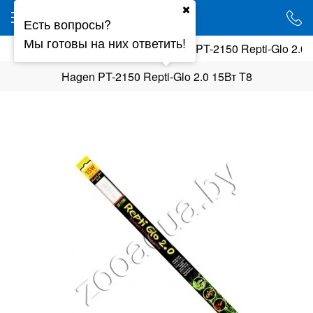
Ваш город - Минск,
Есть вопросы?
угадали?
Мы готовы на них ответить!
мы
УФ лампы,освещение
Hagen PT-2150 Repti-Glo 2.0 
ДА
НЕТ
Hagen PT-2150 Repti-Glo 2.0 15Вт T8