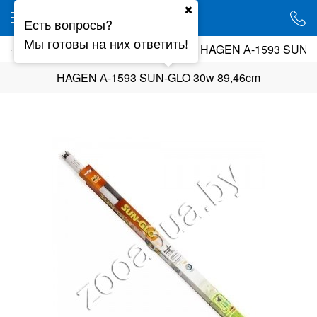
Ваш город - Минск,
Есть вопросы?
угадали?
Мы готовы на них ответить!
ие
Люминесцентное освещение
HAGEN А-1593 SUN-G
ДА
НЕТ
HAGEN А-1593 SUN-GLO 30w 89,46cm