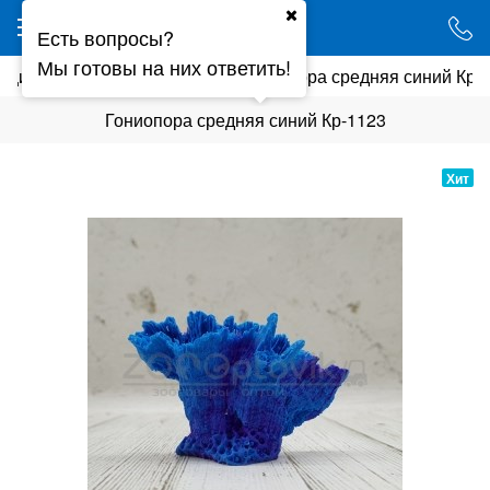
Ваш город - Минск,
Есть вопросы?
угадали?
Мы готовы на них ответить!
ации
Кораллы, ракушки
Гониопора средняя синий Кр-
ДА
НЕТ
Гониопора средняя синий Кр-1123
Хит