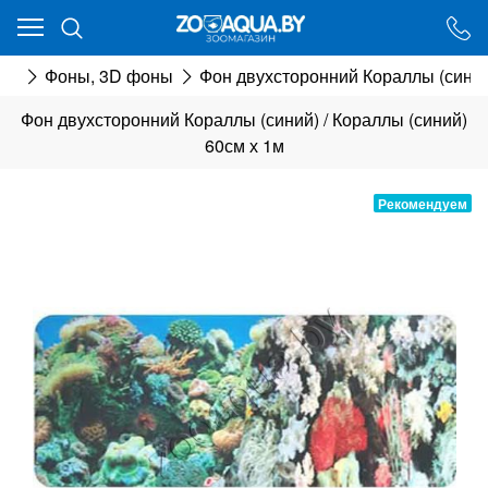
Ваш город - Минск,
угадали?
ии
Фоны, 3D фоны
Фон двухсторонний Кораллы (синий)
ДА
НЕТ
Фон двухсторонний Кораллы (синий) / Кораллы (синий)
60см х 1м
Рекомендуем