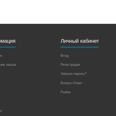
мация
Личный кабинет
не
Вход
ие заказа
Регистрация
Забыли пароль?
Вопрос-Ответ
Рыбки
ы