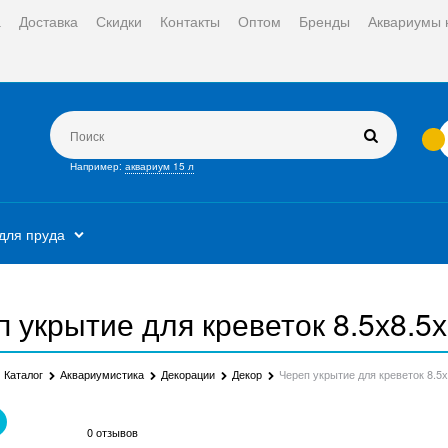
а
Доставка
Скидки
Контакты
Оптом
Бренды
Аквариумы 
Например:
аквариум 15 л
для пруда
 укрытие для креветок 8.5х8.5
Каталог
Аквариумистика
Декорации
Декор
Череп укрытие для креветок 8.5
0 отзывов