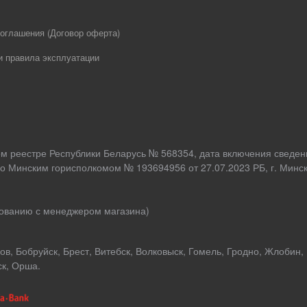
оглашения (Договор оферта)
и правила эксплуатации
ом реестре Республики Беларусь № 568354, дата включения сведен
о Минским горисполкомом № 193694956 от 27.07.2023 РБ, г. Минск,
асованию с менеджером магазина)
в, Бобруйск, Брест, Витебск, Волковыск, Гомель, Гродно, Жлобин,
ск, Орша.