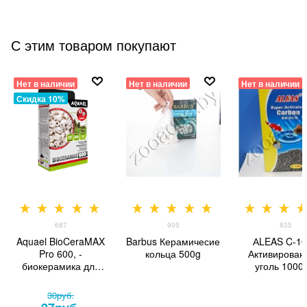
С этим товаром покупают
Нет в наличии
Нет в наличии
Нет в наличии
Скидка 10%
687
905
835
Aquael BioCeraMAX
Barbus Керамичесие
АLEAS C-1
Pro 600, -
кольца 500g
Активирован
биокерамика для
уголь 1000 
фильтра
30
руб.