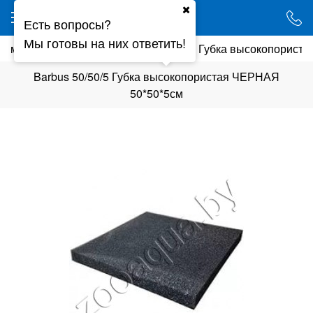
Ваш город - Минск,
Есть вопросы?
угадали?
Мы готовы на них ответить!
риума
Фильтрация
Barbus 50/50/5 Губка высокопорист
ДА
НЕТ
Barbus 50/50/5 Губка высокопористая ЧЕРНАЯ
50*50*5см