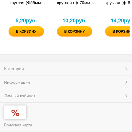
круглая (Ф55мм*
круглая (ф-70мм*
круглая (ф-8
120мм)
140мм)
170мм)
5,20
руб.
10,20
руб.
14,20
ру
В КОРЗИНУ
В КОРЗИНУ
В КОРЗИН
Категории
Информация
Личный кабинет
Бонусная карта