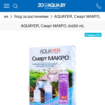
Ваш город - Минск,
угадали?
химия
Уход за растениями
AQUAYER, Смарт МАКРО, 2х
ДА
НЕТ
AQUAYER, Смарт МАКРО, 2х250 mL
Скидка 5%