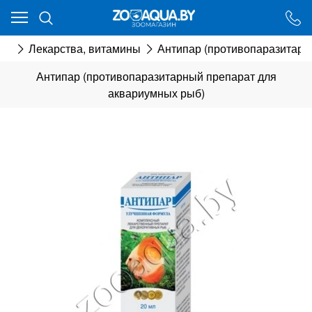
Ваш город - Минск,
угадали?
мия
Лекарства, витамины
Антипар (противопаразитарн
ДА
НЕТ
Антипар (противопаразитарный препарат для
аквариумных рыб)