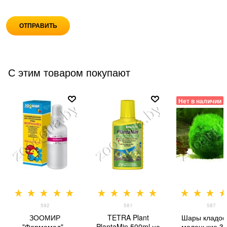
С этим товаром покупают
Нет в наличии
592
581
587
ЗООМИР
TETRA Plant
Шары кладо
"Формамед" -
PlantaMin 500ml на
маленькие 3-