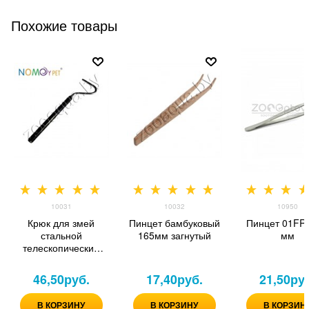
Похожие товары
10031
10032
10950
Крюк для змей
Пинцет бамбуковый
Пинцет 01FR,
стальной
165мм загнутый
мм
телескопический
210-580мм
46,50
руб.
17,40
руб.
21,50
ру
В КОРЗИНУ
В КОРЗИНУ
В КОРЗИН