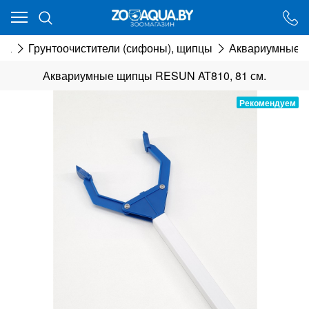
Ваш город - Минск,
угадали?
да
Грунтоочистители (сифоны), щипцы
Аквариумные щ
ДА
НЕТ
Аквариумные щипцы RESUN AT810, 81 см.
Рекомендуем