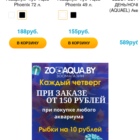
Phoenix 72 л.
Phoenix 49 л.
ДЕНЬ/НОЧЬ
(AQUAEL) Акв
прямоугольны
л. Черны
188
руб.
155
руб.
589
руб
В КОРЗИНУ
В КОРЗИНУ