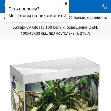
Ваш город - Минск,
Есть вопросы?
угадали?
Мы готовы на них ответить!
иумы
AquaEl
Аквариум Glossy 100 белый, освещение D
ДА
НЕТ
Аквариум Glossy 100 белый, освещение D&N,
100x40x63 см., прямоугольный, 215 л.