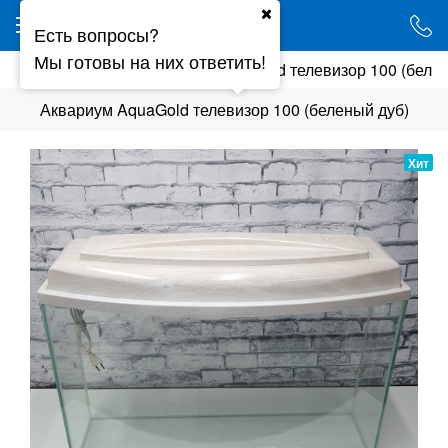
Ваш город - Минск,
Есть вопросы?
угадали?
Мы готовы на них ответить!
мы
AquaGold
Аквариум AquaGold телевизор 100 (беле
ДА
НЕТ
Аквариум AquaGold телевизор 100 (беленый дуб)
Хит