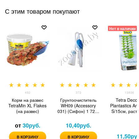
С этим товаром покупают
Нет в наличии
492
373
13936
Корм на развес
Грунтоочиститель
Tetra DecoA
TetraMin XL Flakes
WH09 (Accessory
Plantastics Am
(на развес)
031) (Сифон) 1 72 м
S/15см, раст
(AquaElement)
для аквари
от
30
руб.
10,40
руб.
11,50
ру
В КОРЗИНУ
В КОРЗИНУ