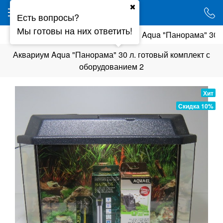
Ваш город - Минск,
Есть вопросы?
угадали?
Мы готовы на них ответить!
мы
Укомплектованные
Аквариум Aqua "Панорама" 30 л
ДА
НЕТ
Аквариум Aqua "Панорама" 30 л. готовый комплект с
оборудованием 2
Хит
Скидка 10%