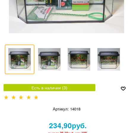
Есть в наличии (
3
)
Артикул:
14018
234,90
руб.
выгода
26,10руб.
или
10%