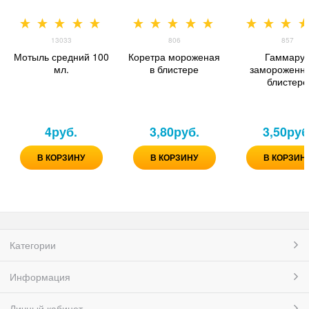
13033
806
857
Мотыль средний 100
Коретра мороженая
Гаммару
мл.
в блистере
замороженн
блистере
4
руб.
3,80
руб.
3,50
руб
В КОРЗИНУ
В КОРЗИНУ
В КОРЗИН
Категории
Информация
Личный кабинет