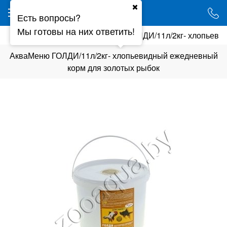
Ваш город - Минск,
Есть вопросы?
угадали?
Мы готовы на них ответить!
ки
Корм для рыб
АкваМеню ГОЛДИ/11л/2кг- хлопьеви
ДА
НЕТ
АкваМеню ГОЛДИ/11л/2кг- хлопьевидный ежедневный
корм для золотых рыбок