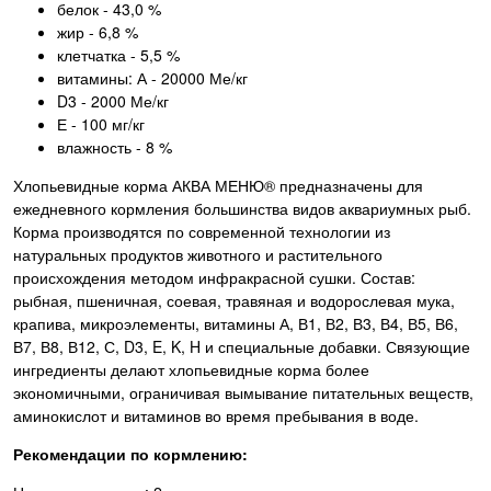
белок - 43,0 %
жир - 6,8 %
клетчатка - 5,5 %
витамины: А - 20000 Ме/кг
D3 - 2000 Ме/кг
Е - 100 мг/кг
влажность - 8 %
Хлопьевидные корма АКВА МЕНЮ® предназначены для
ежедневного кормления большинства видов аквариумных рыб.
Корма производятся по современной технологии из
натуральных продуктов животного и растительного
происхождения методом инфракрасной сушки. Состав:
рыбная, пшеничная, соевая, травяная и водорослевая мука,
крапива, микроэлементы, витамины А, В1, В2, В3, В4, В5, В6,
В7, В8, В12, С, D3, E, K, H и специальные добавки. Связующие
ингредиенты делают хлопьевидные корма более
экономичными, ограничивая вымывание питательных веществ,
аминокислот и витаминов во время пребывания в воде.
Рекомендации по кормлению: