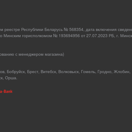
ом реестре Республики Беларусь № 568354, дата включения сведен
о Минским горисполкомом № 193694956 от 27.07.2023 РБ, г. Минск,
асованию с менеджером магазина)
в, Бобруйск, Брест, Витебск, Волковыск, Гомель, Гродно, Жлобин,
ск, Орша.