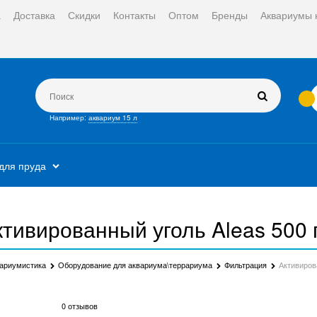
а
Доставка
Скидки
Контакты
Оптом
Бренды
Аквариумы 
Например:
аквариум 15 л
для пруда
ктивированный уголь Aleas 500 г
ариумистика
Оборудование для аквариума\террариума
Фильтрация
Активирова
0 отзывов