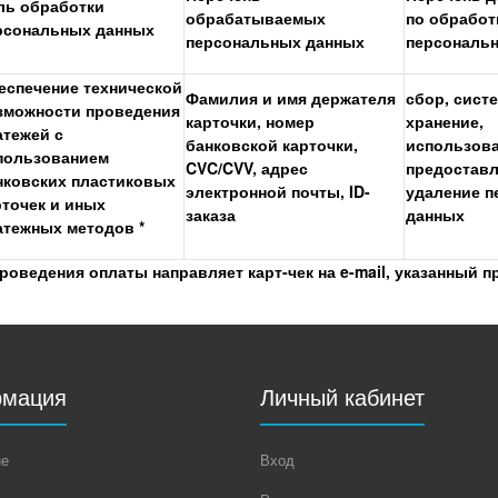
ль обработки
обрабатываемых
по обработ
рсональных данных
персональных данных
персональ
еспечение технической
Фамилия и имя держателя
сбор, сист
зможности проведения
карточки, номер
хранение,
атежей с
банковской карточки,
использова
пользованием
CVC/CVV, адрес
предоставл
нковских пластиковых
электронной почты, ID-
удаление 
рточек и иных
заказа
данных
атежных методов *
оведения оплаты направляет карт-чек на e-mail, указанный п
мация
Личный кабинет
не
Вход