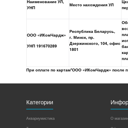
Наименование УЛ,
Це
Место нахождения УЛ
УНП
пе
Об
во
Республика Беларусь,
пл
ООО «ИКомЧардж»
г. Минск, пр.
ис
Дзержинского, 104, офис
УНП 191670289
ба
1801
ка
пл
При
оплате по картам*ООО «ИКомЧардж» после пр
Категории
Инфор
Аквариумистика
О магази