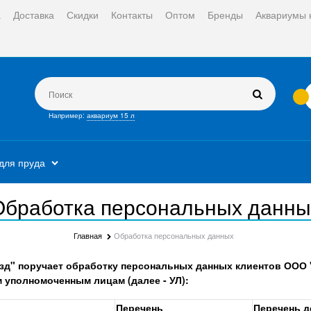
а
Доставка
Скидки
Контакты
Оптом
Бренды
Аквариумы 
Например:
аквариум 15 л
для пруда
Обработка персональных данны
Главная
Обработка персональных данных
д" поручает обработку персональных данных клиентов ООО 
 уполномоченным лицам (далее - УЛ):
Перечень
Перечень д