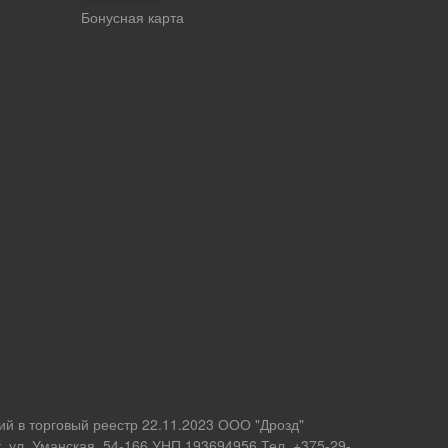
Бонусная карта
ий в торговый реестр 22.11.2023 ООО "Дрозд"
 ул. Уманская, 54-166 УНП 193694956 Тел. +375-29-