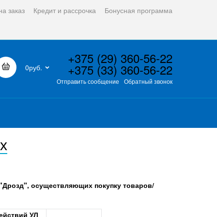
на заказ
Кредит и рассрочка
Бонусная программа
+375 (29) 360-56-22
+375 (33) 360-56-22
0руб.
Отправить сообщение
Обратный звонок
х
"Дрозд", осуществляющих покупку товаров/
ействий УЛ