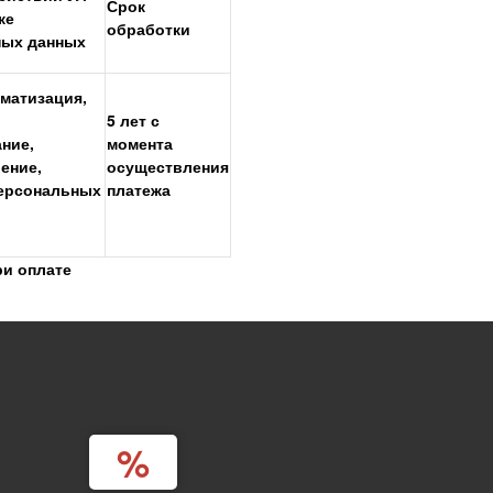
Срок
ке
обработки
ных данных
ематизация,
5 лет с
ние,
момента
ение,
осуществления
персональных
платежа
ри оплате