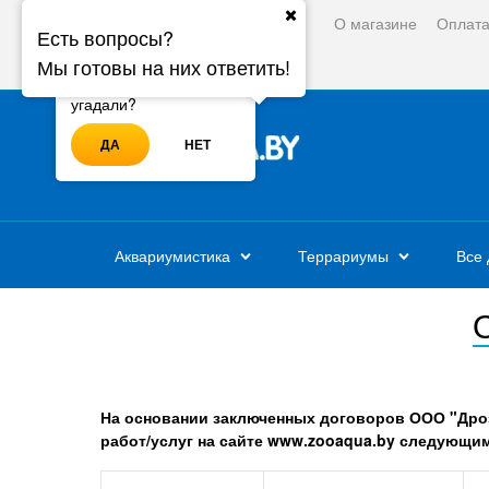
О магазине
Оплат
Ваш город:
Минск
Есть вопросы?
Мы готовы на них ответить!
Войти
Регистрация
Ваш город - Минск,
угадали?
ДА
НЕТ
Аквариумистика
Террариумы
Все 
На основании заключенных договоров ООО "Дроз
работ/услуг на сайте www.zooaqua.by следующим