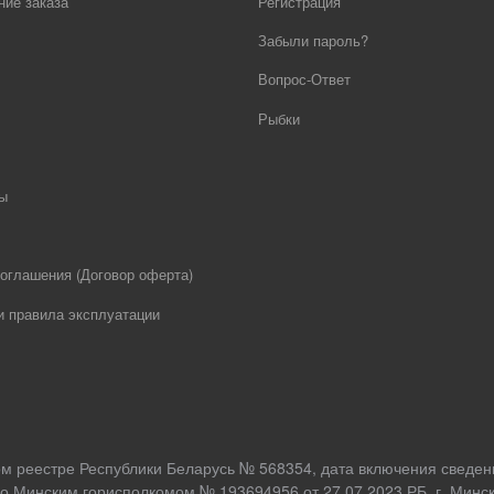
ие заказа
Регистрация
Забыли пароль?
Вопрос-Ответ
Рыбки
ы
оглашения (Договор оферта)
и правила эксплуатации
ом реестре Республики Беларусь № 568354, дата включения сведен
о Минским горисполкомом № 193694956 от 27.07.2023 РБ, г. Минск,