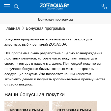
Ваш город - Минск,
угадали?
ДА
НЕТ
Бонусная программа
Главная
Бонусная программа
Бонусная программа интернет-магазина товаров для
животных, рыб и рептилий ZOOAQUA.
Эта программа была разработана с целью вознаграждения
лояльных клиентов, которые часто покупают товары для
своих питомцев в нашем магазине. При каждой покупке вы
получаете бонусные баллы, которые можно потратить на
следующие покупки. Это позволяет нашим клиентам
экономить деньги и получать дополнительные преимущества
от своих покупок.
Ваши бонусы за покупки