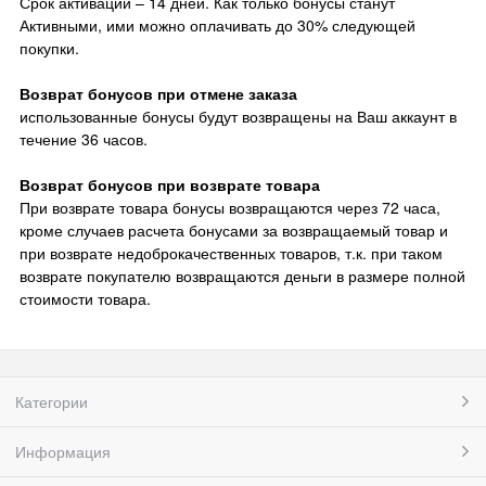
Срок активации – 14 дней. Как только бонусы станут
Активными, ими можно оплачивать до 30% следующей
покупки.
Возврат бонусов при отмене заказа
использованные бонусы будут возвращены на Ваш аккаунт в
течение 36 часов.
Возврат бонусов при возврате товара
При возврате товара бонусы возвращаются через 72 часа,
кроме случаев расчета бонусами за возвращаемый товар и
при возврате недоброкачественных товаров, т.к. при таком
возврате покупателю возвращаются деньги в размере полной
стоимости товара.
Категории
Информация