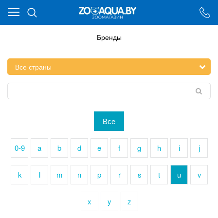
Ваш город - Минск,
угадали?
ДА
НЕТ
Бренды
Все
0-9
a
b
d
e
f
g
h
i
j
k
l
m
n
p
r
s
t
u
v
x
y
z