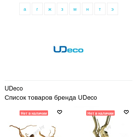
а
г
ж
з
м
н
т
э
UDeco
Список товаров бренда UDeco
Нет в наличии
Нет в наличии