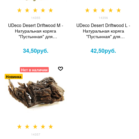
14355
14356
UDeco Desert Driftwood M -
UDeco Desert Driftwood L -
Натуральная коряга
Натуральная коряга
"Пустынная" для
"Пустынная" для
оформления аквариумов и
оформления аквариумов и
террариумов, 1 шт.
террариумов, 1 шт.
34,50
руб.
42,50
руб.
Нет в наличии
Новинка
14357