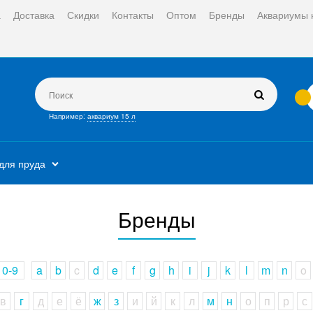
а
Доставка
Скидки
Контакты
Оптом
Бренды
Аквариумы 
Например:
аквариум 15 л
для пруда
Бренды
0-9
a
b
c
d
e
f
g
h
i
j
k
l
m
n
o
в
г
д
е
ё
ж
з
и
й
к
л
м
н
о
п
р
с