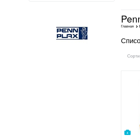
Pen
Главная
Списо
Сорти
4