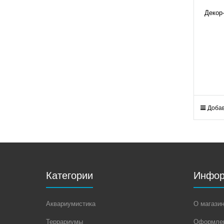
Декор
Добав
Категории
Инфор
Аквариумистика
О магази
Террариумы
Оформлен