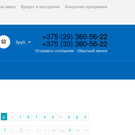
на заказ
Кредит и рассрочка
Бонусная программа
+375 (29) 360-56-22
+375 (33) 360-56-22
0руб.
Отправить сообщение
Обратный звонок
p
q
r
s
t
u
v
w
x
y
z
т
у
ф
х
ц
ч
ш
щ
э
ю
я