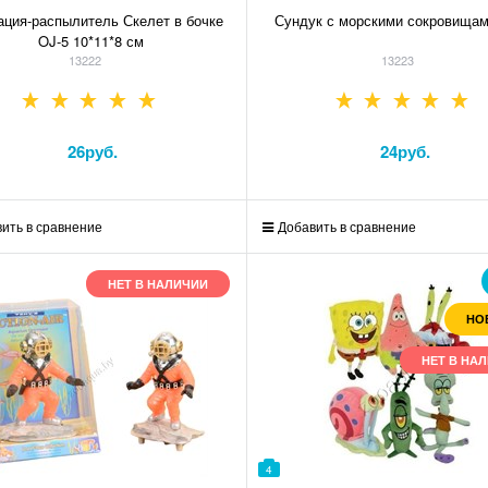
ация-распылитель Скелет в бочке
Сундук с морскими сокровищам
OJ-5 10*11*8 см
13222
13223
26
руб.
24
руб.
ить в сравнение
Добавить в сравнение
НЕТ В НАЛИЧИИ
НО
НЕТ В НА
4