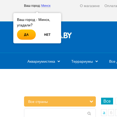
О магазине
Оплат
Ваш город:
Минск
Войти
Регистрация
Ваш город - Минск,
угадали?
ДА
НЕТ
Аквариумистика
Террариумы
Все 
Все
а
б