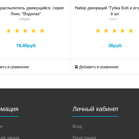
-распылитель движущийся, серия
Набор декораций "Губка Боб и его
Люкс "Водолаз"
6 шт
185666
14417
18,40
руб.
36
руб.
ить в сравнение
Добавить в сравнение
мация
Личный кабинет
не
Вход
ие заказа
Регистрация