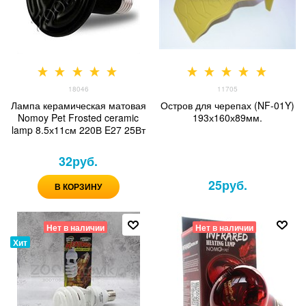
18046
11705
Лампа керамическая матовая
Остров для черепах (NF-01Y)
Nomoy Pet Frosted ceramic
193х160х89мм.
lamp 8.5х11см 220В E27 25Вт
32
руб.
25
руб.
В КОРЗИНУ
Нет в наличии
Нет в наличии
Хит