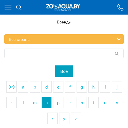
Ваш город - Минск,
угадали?
ДА
НЕТ
Бренды
Все
0-9
a
b
d
e
f
g
h
i
j
k
l
m
n
p
r
s
t
u
v
x
y
z