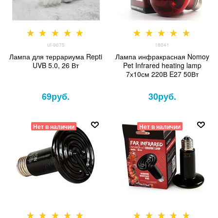
uf-9675
18041
Лампа для террариума Repti
Лампа инфракрасная Nomoy
UVB 5.0, 26 Вт
Pet Infrared heating lamp
7х10см 220В E27 50Вт
69
руб.
30
руб.
Нет в наличии
Нет в наличии