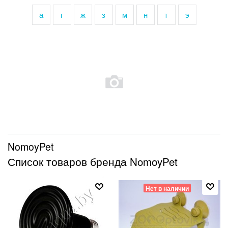
а
г
ж
з
м
н
т
э
NomoyPet
Список товаров бренда NomoyPet
Нет в наличии