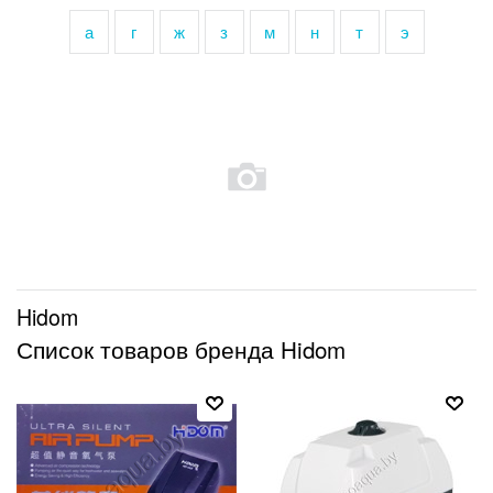
а
г
ж
з
м
н
т
э
Hidom
Список товаров бренда Hidom