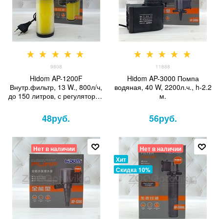
9808
11888
Hidom AP-1200F
Hidom AP-3000 Помпа
Внутр.фильтр, 13 W., 800л/ч,
водяная, 40 W, 2200л.ч., h-2.2
до 150 литров, с регулятором
м.
и дождиком
48
руб.
56
руб.
Нет в наличии
Нет в наличии
Хит
Скидка 10%