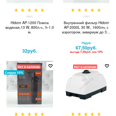
9840
11891
Hidom AP-1200 Помпа
Внутренний фильтр Hidom
водяная,13 W, 800л.ч., h-1.0
AP-2000L 30 W., 1600лч, с
м.
аэратором, аквариум до 350
литров
75
руб.
67,50
руб.
32
руб.
выгода
7,50руб.
или
10%
Нет в наличии
Нет в наличии
Скидка 10%