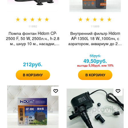
11892
11889
Помпа фонтан Hidom CP-
Внутренний фильтр Hidom
2500 F, 50 W, 2500л.ч., h-2.8
AP-1350L 18 W.,1000лч, с
м., шнур 10 м., насадки,
аэратором, аквариум до 200
керамический вал
литров
55
руб.
49,50
руб.
212
руб.
выгода
5,50руб.
или
10%
В КОРЗИНУ
В КОРЗИНУ