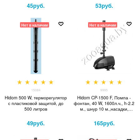
45
руб.
53
руб.
Нет в наличии
Нет в наличии
15084
9995
Hidom 500 W, терморегулятор
Hidom CP-1500 F, Помпа -
с пластиковой защитой, до
фонтан, 40 W, 1600л.ч., h-2.2
500 литров
м., шнур 10 м.,насадки,
керамич. вал
49
руб.
165
руб.