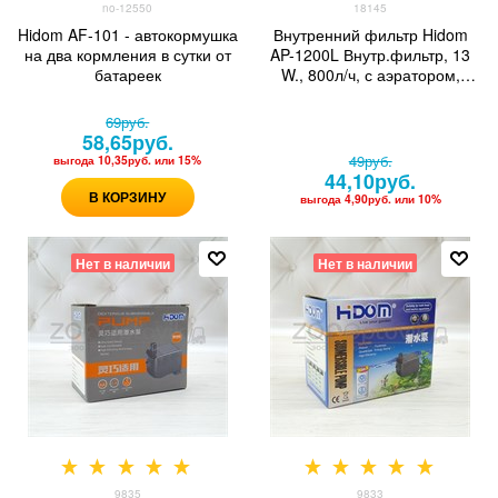
no-12550
18145
Hidom AF-101 - автокормушка
Внутренний фильтр Hidom
на два кормления в сутки от
AP-1200L Внутр.фильтр, 13
батареек
W., 800л/ч, с аэратором,
аквариум до 150 литров
69
руб.
58,65
руб.
49
руб.
выгода
10,35руб.
или
15%
44,10
руб.
В КОРЗИНУ
выгода
4,90руб.
или
10%
Нет в наличии
Нет в наличии
9835
9833