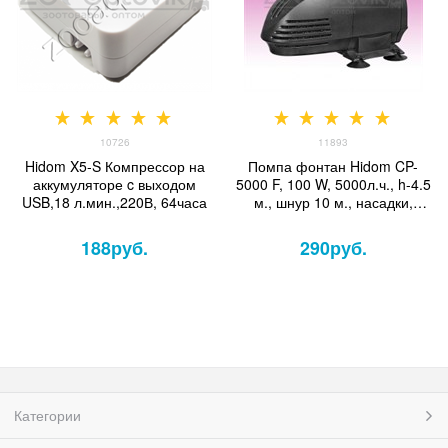
10726
11893
Hidom X5-S Компрессор на
Помпа фонтан Hidom CP-
аккумуляторе c выходом
5000 F, 100 W, 5000л.ч., h-4.5
USB,18 л.мин.,220В, 64часа
м., шнур 10 м., насадки,
керамический вал
188
руб.
290
руб.
Категории