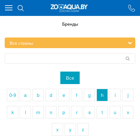
Ваш город - Минск,
угадали?
ДА
НЕТ
Бренды
Все
0-9
a
b
d
e
f
g
h
i
j
k
l
m
n
p
r
s
t
u
v
x
y
z