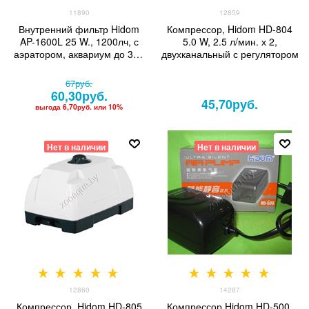
11890
12859
Внутренний фильтр Hidom
Компрессор, Hidom HD-804
AP-1600L 25 W., 1200лч, с
5.0 W, 2.5 л/мин. х 2,
аэратором, аквариум до 300
двухканальный с регулятором
литров
67
руб.
60,30
руб.
45,70
руб.
выгода
6,70руб.
или
10%
Нет в наличии
Нет в наличии
12860
14287
Компрессор, Hidom HD-805
Компрессор Hidom HD-500,