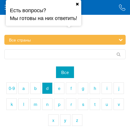
Ваш город - Минск,
Есть вопросы?
угадали?
Мы готовы на них ответить!
ДА
НЕТ
Бренды
Все
0-9
a
b
d
e
f
g
h
i
j
k
l
m
n
p
r
s
t
u
v
x
y
z