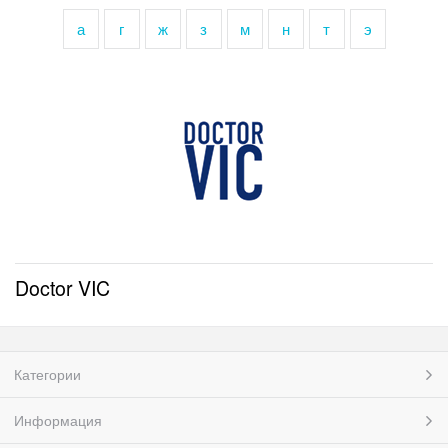
а
г
ж
з
м
н
т
э
Doctor VIC
Категории
Информация