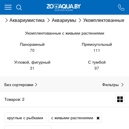
Ваш город - Минск,
угадали?
ог
Аквариумистика
Аквариумы
Укомплектованные
ДА
НЕТ
Укомплектованные с живыми растениями
Панорамный
Прямоугольный
70
111
Угловой, фигурный
С тумбой
31
97
Без сортировки
Фильтры
Товаров: 2
круглые с рыбками
с живыми растениями