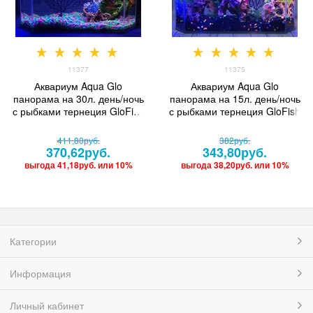
11377
11375
Аквариум Aqua Glo
Аквариум Aqua Glo
панорама на 30л. день/ночь
панорама на 15л. день/ночь
с рыбками тернеция GloFish
с рыбками тернеция GloFish
Reff
411,80
руб.
382
руб.
370,62
руб.
343,80
руб.
выгода
41,18руб.
или
10%
выгода
38,20руб.
или
10%
Категории
Информация
Личный кабинет