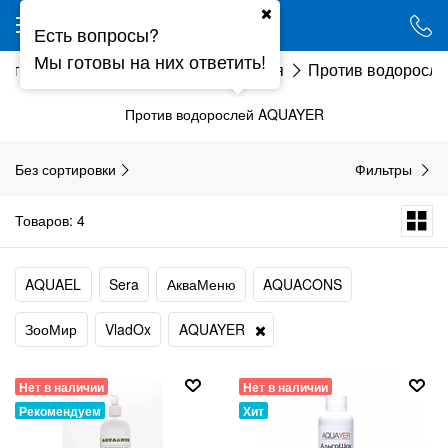
Ваш город - Минск,
Есть вопросы?
угадали?
Мы готовы на них ответить!
истика
Витамины, лекарства, химия
Против водоросле
ДА
НЕТ
Против водорослей AQUAYER
Без сортировки
Фильтры
Товаров: 4
AQUAEL
Sera
АкваМеню
AQUACONS
ЗооМир
VladOx
AQUAYER
Нет в наличии
Нет в наличии
Рекомендуем
Хит