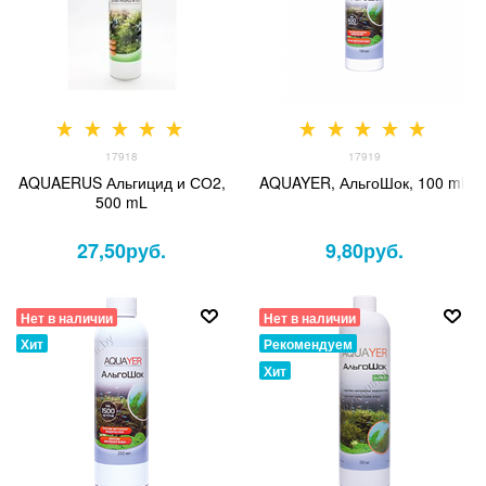
17918
17919
AQUAERUS Альгицид и СО2,
AQUAYER, АльгоШок, 100 mL
500 mL
27,50
руб.
9,80
руб.
Нет в наличии
Нет в наличии
Хит
Рекомендуем
Хит