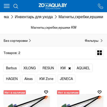
Ваш город - Минск,
угадали?
стика
Инвентарь для ухода
Магниты,скребки,ершики
ДА
НЕТ
Магниты,скребки,ершики KW
Без сортировки
Фильтры
Товаров: 2
Barbus
XILONG
RESUN
KW
AQUAEL
HAGEN
Aleas
KW Zone
JENECA
Нет в наличии
Нет в наличии