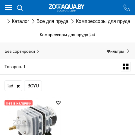
Ваш город - Минск,
угадали?
ая
Каталог
Все для пруда
Компрессоры для пруда
ДА
НЕТ
Компрессоры для пруда jad
Без сортировки
Фильтры
Товаров: 1
jad
BOYU
Нет в наличии