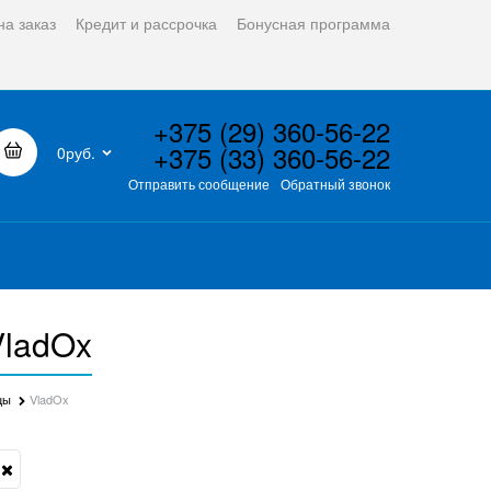
на заказ
Кредит и рассрочка
Бонусная программа
+375 (29) 360-56-22
+375 (33) 360-56-22
0руб.
Отправить сообщение
Обратный звонок
VladOx
цы
VladOx