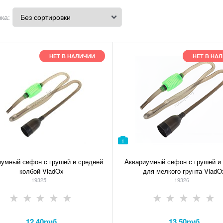
ка:
НЕТ В НАЛИЧИИ
НЕТ В НА
1
иумный сифон с грушей и средней
Аквариумный сифон с грушей и
колбой VladOx
для мелкого грунта VladO
19325
19326
12,40
руб.
13,50
руб.