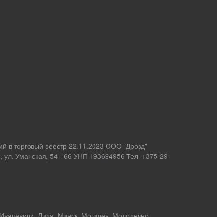
ий в торговый реестр 22.11.2023 ООО "Дрозд"
 ул. Уманская, 54-166 УНП 193694956 Тел. +375-29-
 Ивацевичи, Лида, Минск, Могилев, Молодечно,