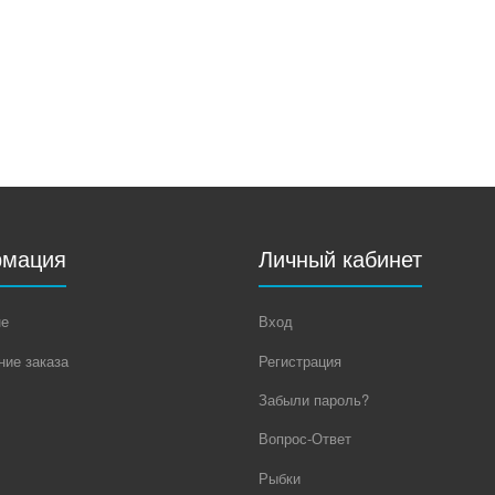
мация
Личный кабинет
не
Вход
ие заказа
Регистрация
Забыли пароль?
Вопрос-Ответ
Рыбки