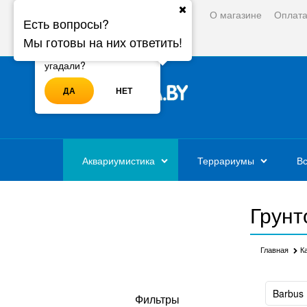
О магазине
Оплат
Ваш город:
Минск
Есть вопросы?
Мы готовы на них ответить!
Войти
Регистрация
Ваш город - Минск,
угадали?
ДА
НЕТ
Аквариумистика
Террариумы
Вс
Грунт
Главная
К
Найдено товаров:
Barbus
Фильтры