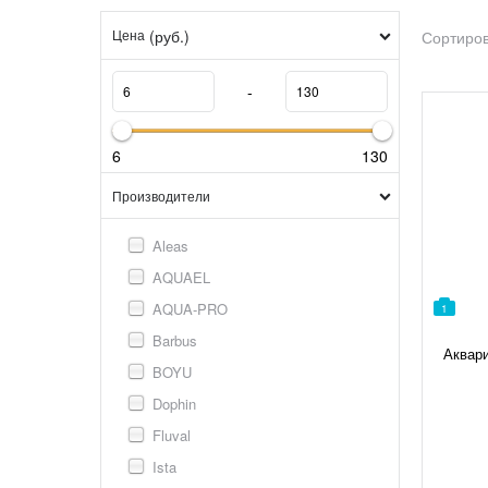
(руб.)
Цена
Сортиров
-
6
130
Производители
Aleas
AQUAEL
AQUA-PRO
1
Barbus
Аквар
BOYU
Dophin
Fluval
Ista