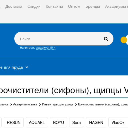
а
Доставка
Скидки
Контакты
Оптом
Бренды
Аквариумы 
Например:
аквариум 15 л
е для пруда
оочистители (сифоны), щипцы 
аталог
Аквариумистика
Инвентарь для ухода
Грунтоочистители (сифоны), щип
RESUN
AQUAEL
BOYU
Sera
HAGEN
VladOx