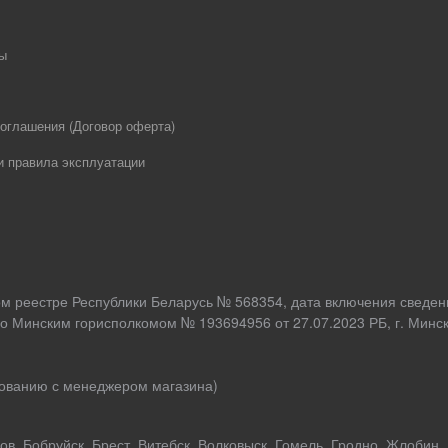
ы
оглашения (Договор оферта)
и правила эксплуатации
ом реестре Республики Беларусь № 568354, дата включения сведен
о Минским горисполкомом № 193694956 от 27.07.2023 РБ, г. Минск,
асованию с менеджером магазина)
в, Бобруйск, Брест, Витебск, Волковыск, Гомель, Гродно, Жлобин,